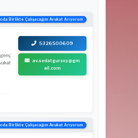
oda Birlikte Çalışacağım Avukat Arıyorum
5326500609
i genç
av.sedatgursoy@gm
avukat
ail.com
oda Birlikte Çalışacağım Avukat Arıyorum