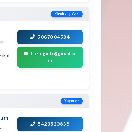
Kiralık İş Yeri
5067004584
iri
hazalgultr@gmail.co
Avukat
m
Yayınlar
orum
5423520836
a