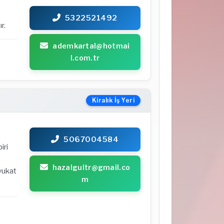
5322521492
r.
ademkartal@hotmai
l.com.tr
Kiralık İş Yeri
5067004584
iri
hazalgultr@gmail.co
Avukat
m