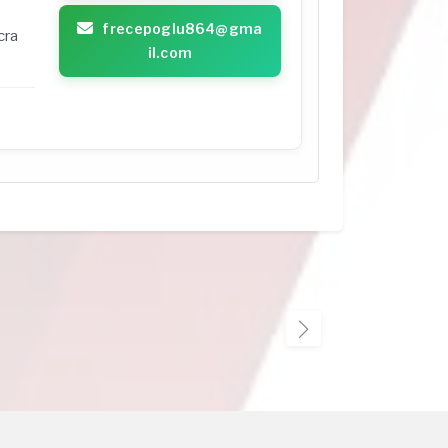
frecepoglu864@gma
cra
il.com