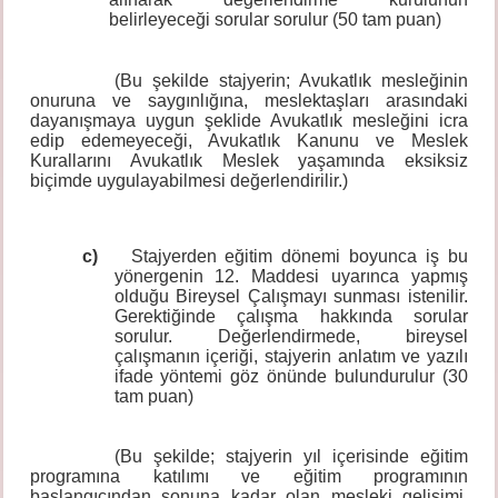
belirleyeceği sorular sorulur (50 tam puan)
(Bu şekilde stajyerin; Avukatlık mesleğinin
onuruna ve saygınlığına, meslektaşları arasındaki
dayanışmaya uygun şeklide Avukatlık mesleğini icra
edip edemeyeceği, Avukatlık Kanunu ve Meslek
Kurallarını Avukatlık Meslek yaşamında eksiksiz
biçimde uygulayabilmesi değerlendirilir.)
c)
Stajyerden eğitim dönemi boyunca iş bu
yönergenin 12. Maddesi uyarınca yapmış
olduğu Bireysel Çalışmayı sunması istenilir.
Gerektiğinde çalışma hakkında sorular
sorulur. Değerlendirmede, bireysel
çalışmanın içeriği, stajyerin anlatım ve yazılı
ifade yöntemi göz önünde bulundurulur (30
tam puan)
(Bu şekilde; stajyerin yıl içerisinde eğitim
programına katılımı ve eğitim programının
başlangıcından sonuna kadar olan mesleki gelişimi,