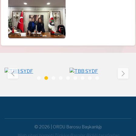
© 2026 | ORDU Barosu Başkanlığı
Web sitesi hizmeti Türkiye Barolar Birliği tarafından