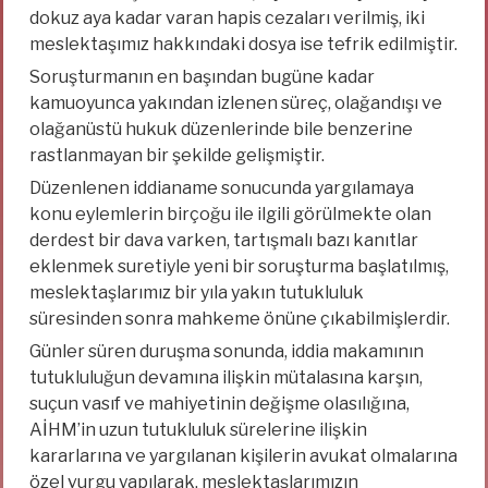
dokuz aya kadar varan hapis cezaları verilmiş, iki
meslektaşımız hakkındaki dosya ise tefrik edilmiştir.
Soruşturmanın en başından bugüne kadar
kamuoyunca yakından izlenen süreç, olağandışı ve
olağanüstü hukuk düzenlerinde bile benzerine
rastlanmayan bir şekilde gelişmiştir.
Düzenlenen iddianame sonucunda yargılamaya
konu eylemlerin birçoğu ile ilgili görülmekte olan
derdest bir dava varken, tartışmalı bazı kanıtlar
eklenmek suretiyle yeni bir soruşturma başlatılmış,
meslektaşlarımız bir yıla yakın tutukluluk
süresinden sonra mahkeme önüne çıkabilmişlerdir.
Günler süren duruşma sonunda, iddia makamının
tutukluluğun devamına ilişkin mütalasına karşın,
suçun vasıf ve mahiyetinin değişme olasılığına,
AİHM’in uzun tutukluluk sürelerine ilişkin
kararlarına ve yargılanan kişilerin avukat olmalarına
özel vurgu yapılarak, meslektaşlarımızın