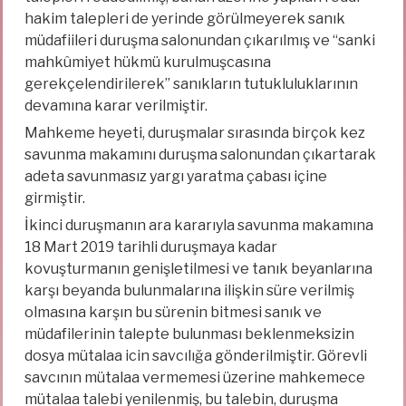
hakim talepleri de yerinde görülmeyerek sanık
müdafiileri duruşma salonundan çıkarılmış ve “sanki
mahkûmiyet hükmü kurulmuşcasına
gerekçelendirilerek” sanıkların tutukluluklarının
devamına karar verilmiştir.
Mahkeme heyeti, duruşmalar sırasında birçok kez
savunma makamını duruşma salonundan çıkartarak
adeta savunmasız yargı yaratma çabası içine
girmiştir.
İkinci duruşmanın ara kararıyla savunma makamına
18 Mart 2019 tarihli duruşmaya kadar
kovuşturmanın genişletilmesi ve tanık beyanlarına
karşı beyanda bulunmalarına ilişkin süre verilmiş
olmasına karşın bu sürenin bitmesi sanık ve
müdafilerinin talepte bulunması beklenmeksizin
dosya mütalaa icin savcılığa gönderilmiştir. Görevli
savcının mütalaa vermemesi üzerine mahkemece
mütalaa talebi yenilenmiş, bu talebin, duruşma